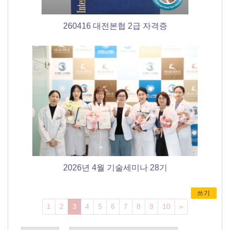
260416 대전본협 2급 자격증
2026년 4월 기술세미나 28기
쓰기
Next
1
2
3
4
5
6
7
8
9
10
»