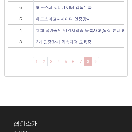
6
헤드스파 코디네이터 감독위촉
5
헤드스파코디네이터 인증강사
4
협회 국가공인 민간자격증 등록사항(왁싱 뷰티 헤드
3
2기 인증강사 위촉과정 교육중
1
2
3
4
5
6
7
8
9
협회소개