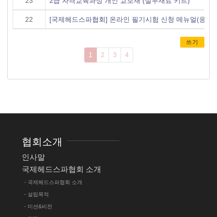
23
2급 자격교육과정 개인 교보재 (실무재료 키트)
22
[국제헤드스파협회] 온라인 필기시험 신청 메뉴얼(응시
쓰기
1
2
3
4
협회소개
인사말
국제헤드스파협회 소개
- 국제헤드스파협회 소개
- 설립목적
- 미션&비전