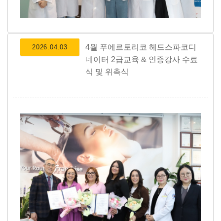
4월 푸에르토리코 헤드스파코디
2026.04.03
네이터 2급교육 & 인증강사 수료
식 및 위촉식