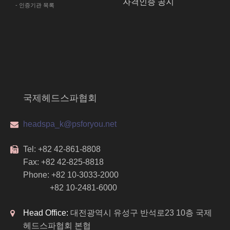
자격인증 공지
- 인증기관 목록
있는 회원의 신상 정보를 본인의 승낙 없이 제3자에게 누설하거나 
수사상의 목적이 있거나 또는 기타 관계법령에서 정한 절차에 의한
 않아야 합니다.
 제공하는 행위
기타 권리를 침해하는 행위
행위
국제헤드스파협회
 영업활동에 이용하여 발생한 결과에 대하여 '국제헤드스파​​협회'
headspa_k@psforyou.net
타인에게 양도하거나 증여할 수 없으며, 이를 담보로도 제공할 수
Tel: +82 42-861-8808
Fax: +82 42-825-8818
Phone: +82 10-3033-2000
 등 유지보수에 대한 관리책임을 갖습니다.
의로 삭제, 변경할 수 없습니다.
+82 10-2481-6000
 및 미풍양속에 위반되는 내용물이나 제3자의 저작권 등 기타권
 결과에 대한 모든 책임은 회원에게 있습니다.
Head Office:
대전광역시 유성구 반석로23 10층 국제
헤드스파협회 본협