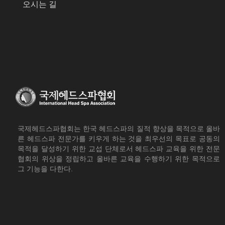
오시는 길
'국제헤드스파​​협회'는 서비스 제공과 관련해서 알고 
에 의해 국가기관의 요구가 있는 경우, 범죄에 대한 
제10조(회원의 의무)
① 회원은 서비스를 이용할 때 다음 각 호의 행위를 하지
1. 다른 회원의 ID를 부정하게 사용하는 행위
2. 서비스에서 얻은 정보를 복제, 출판 또는 제3자에게
3. '국제헤드스파​협회'의 저작권, 제3자의 저작권 등 
4. 공공질서 및 미풍양속에 위반되는 내용을 유포하는 
5. 범죄와 결부된다고 객관적으로 판단되는 행위
6. 기타 관계법령에 위반되는 행위
② 회원은 서비스를 이용하여 영업활동을 할 수 없으며,
③ 회원은 서비스의 이용권한, 기타 이용계약상 지위를 
국제헤드스파협회는 한국 헤드스파의 질적 향상을 목적으로 올바
제4장 서비스 이용
른 헤드스파 전문가를 키우게 하는 것을 최우선의 목표로 공동의
목적을 달성하기 위한 교섭 단체로서 헤드스파 교육을 위한 전문
제11조(회원의 의무)
협회의 위상을 정립하고 올바른 교육을 수행하기 위한 목적으로
그 기능을 다한다.
① 회원은 필요에 따라 자신의 메일, 게시판, 등록자료
② 회원은 '국제헤드스파​​협회'에서 제공하는 자료를 임
③ 회원은 '국제헤드스파​협회'의 홈페이지에 공공질서
니다. 만약 이와 같은 내용물을 게재하였을 때 발생하는
제12조(게시물 관리 및 삭제)