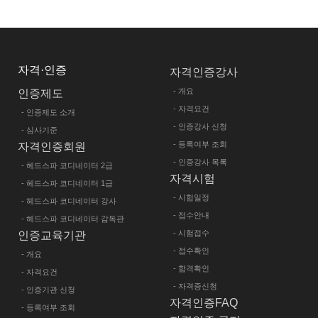
회'의 승낙과 이용자의 약관 내용에 대한 동의로 성립됩니다.
자격·인증
자격인증강사
- 개요
인증제도
헤드스파​​협회'에서 요구하는 가입신청서 양식에 개인의 신상정
- 자격요건
- 인증제도 소개
- 인증강사 신청
- 심사기준
신청을 하였을 경우에 특별한 사정이 없는 한 서비스 이용신청을
- 등록여부 조회
자격인증회원
을 수 있습니다.
- 인증강사 목록
- 헤드스파 코디네이터 2급
자격시험
- 헤드스파 코디네이터 1급
- 시험일정
- 헤드스파 코디네이터 강사
 신청하였을 때
- 접수안내
- 헤드스파 코디네이터 감독관
미비 되었을 때
- 시험접수
인증교육기관
- 접수확인
- 개요
 수정하여야 하며, 수정하지 아니하여 발생하는 문제의 책임은 
- 합격확인
- 자격요건
- 자격증신청
- 인증기관 신청
자격인증FAQ
- 등록여부 조회