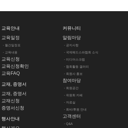
교육안내
커뮤니티
교육일정
알림마당
보를 기록하여 신청할 수 있습니다.
- 월간일정표
- 공지사항
- 교육내용
- 국제헤드스파협회 소식
 승낙합니다.
교육신청
- 미디어스크랩
교육신청확인
- 협회활동 갤러리
교육FAQ
- 회원사 홍보
참여마당
교재, 증명서
- 회원공간
교재, 증명서
- 위원회 카페
교재신청
- 자료실
회원에게 있습니다.
증명서신청
- 회비/후원 안내
고객센터
행사안내
- Q&A